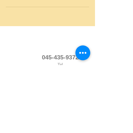
045-435-9372
Tel
予約優先
Do Not Sell My Personal Information
「ガチガチでほぐれたこ
とない人集合！！」
ほぐれない人でもガッツリ施