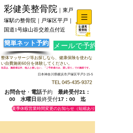
彩健美整骨院
｜東戸
塚駅の整骨院｜戸塚区平戸｜
国道1号線山谷交差点付近
簡単ネット予約
メールで予約
整体マッサージ等お探しなら、健康保険を使わな
い自費施術60分を体験してください。
当店は、施術者以外、他人と接しない、「ご予約者のみ、貸し切り」での施術です。
日本神奈川県横浜市戸塚区平戸2-15-5
TEL
045-435-9372
お問合せ
・
電話
予約
最終受付21：
00
水曜日
最終受付
17：00 迄
夏季休暇営業時間変更のお知らせ（短縮あり）