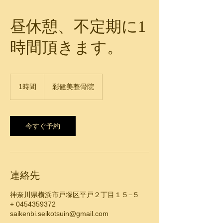
昼休憩、不定期に1
時間頂きます。
1時間
1
彩健美整骨院
時
今すぐ予約
連絡先
神奈川県横浜市戸塚区平戸２丁目１５−５
+ 0454359372
saikenbi.seikotsuin@gmail.com