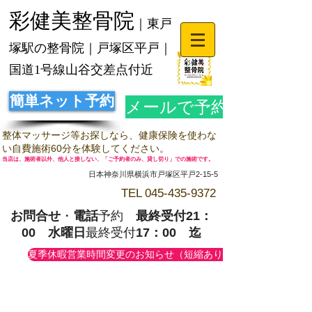
彩健美整骨院
｜東戸
塚駅の整骨院｜戸塚区平戸｜
国道1号線山谷交差点付近
簡単ネット予約
メールで予約
整体マッサージ等お探しなら、健康保険を使わな
い自費施術60分を体験してください。
当店は、施術者以外、他人と接しない、「ご予約者のみ、貸し切り」での施術です。
日本神奈川県横浜市戸塚区平戸2-15-5
TEL
045-435-9372
お問合せ
・
電話
予約
最終受付21：
00
水曜日
最終受付
17：00 迄
夏季休暇営業時間変更のお知らせ（短縮あり）