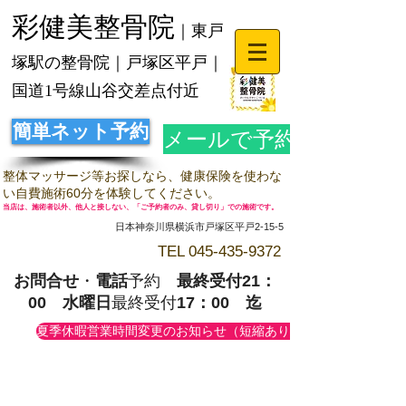
彩健美整骨院
｜東戸
塚駅の整骨院｜戸塚区平戸｜
国道1号線山谷交差点付近
簡単ネット予約
メールで予約
整体マッサージ等お探しなら、健康保険を使わな
い自費施術60分を体験してください。
当店は、施術者以外、他人と接しない、「ご予約者のみ、貸し切り」での施術です。
日本神奈川県横浜市戸塚区平戸2-15-5
TEL
045-435-9372
お問合せ
・
電話
予約
最終受付21：
00
水曜日
最終受付
17：00 迄
夏季休暇営業時間変更のお知らせ（短縮あり）