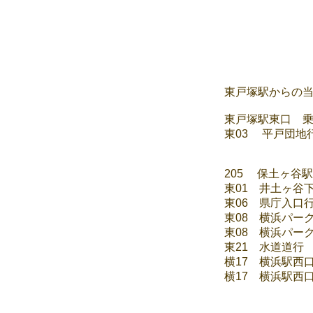
東戸塚駅からの
東戸塚駅東口 乗
東03 平戸団地
205 保土ヶ
東01 井土ヶ
東06 県庁
東08 横浜パ
東08 横浜パー
東21 水道
横17 横浜
横17 横浜