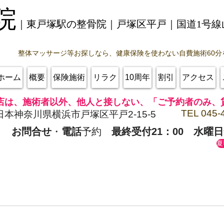
院
｜東戸塚駅の整骨院｜戸塚区平戸｜
国道1号
整体マッサージ等お探しなら、健康保険を使わない自費施術60分
ホーム
概要
保険施術
リラク
10周年
割引
アクセス
店は、施術者以外、他人と接しない、「ご予約者のみ、
TEL 045-
日本神奈川県横浜市戸塚区平戸2-15-5
お問合せ
・
電話
予約
最終受付21：00
水曜日
夏