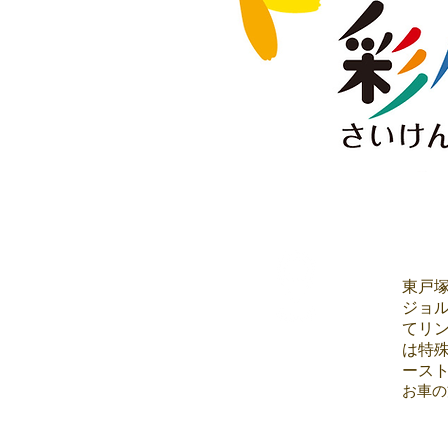
​東
​ジ
てリ
アクセス
は特
Access Map
ース
お車の