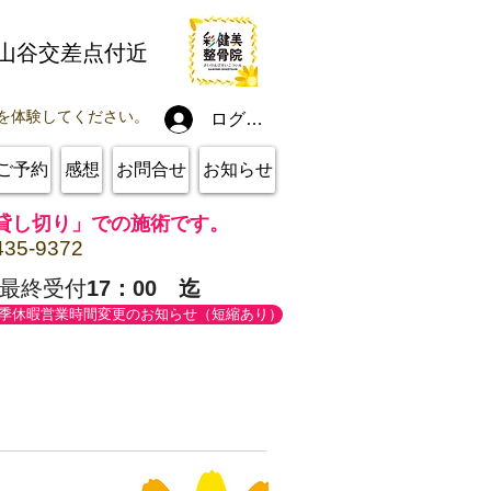
線山谷交差点付近
を体験してください。
ログイン
ご予約
感想
お問合せ
お知らせ
貸し切り」での施術です。
435-9372
最終受付
17：00 迄
季休暇営業時間変更のお知らせ（短縮あり）