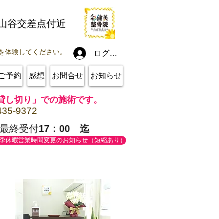
線山谷交差点付近
を体験してください。
ログイン
ご予約
感想
お問合せ
お知らせ
貸し切り」での施術です。
435-9372
最終受付
17：00 迄
季休暇営業時間変更のお知らせ（短縮あり）