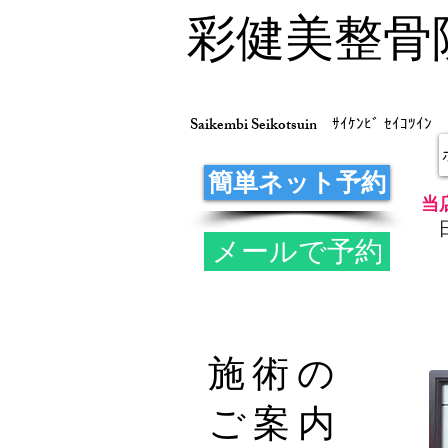
彩健美整骨
Saikembi Seikotsuin
ｻｲｹﾝﾋﾞ ｾｲｺﾂｲﾝ
簡単ネット予約
当
メールで予約
施術の
ご案内