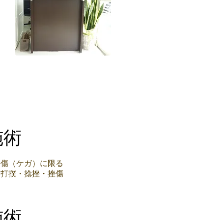
施術
外傷（ケガ）に限る
・打撲・捻挫・挫傷
施術