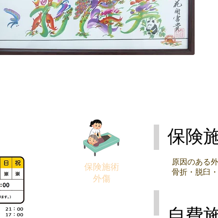
保険
原因のある
保険施術
​骨折・脱臼
外傷
自費