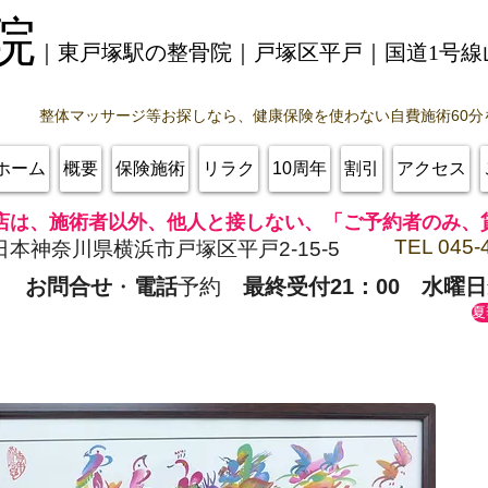
院
｜東戸塚駅の整骨院｜戸塚区平戸｜
国道1号
整体マッサージ等お探しなら、健康保険を使わない自費施術60分
ホーム
概要
保険施術
リラク
10周年
割引
アクセス
店は、施術者以外、他人と接しない、「ご予約者のみ、
TEL 045-
日本神奈川県横浜市戸塚区平戸2-15-5
お問合せ
・
電話
予約
最終受付21：00
水曜日
夏