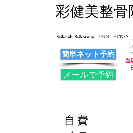
彩健美整骨
Saikembi Seikotsuin
ｻｲｹﾝﾋﾞ ｾｲｺﾂｲﾝ
簡単ネット予約
当
メールで予約
自費