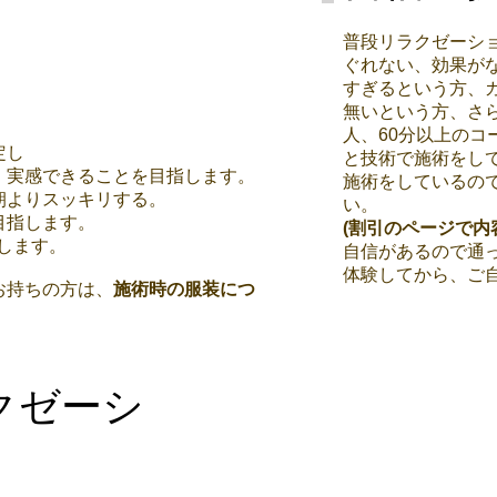
普段リラクゼーシ
ぐれない、効果が
すぎるという方、
無いという方、さ
人、60分以上のコ
定し
と技術で施術をし
、実感できることを目指します。
施術をしているの
朝よりスッキリする。
い。
目指します。
(割引のページで内
します。​
自信があるので通
​体験してから、ご
お持ちの方は、
施術時の服装につ
クゼーシ