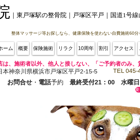
院
｜東戸塚駅の整骨院｜戸塚区平戸｜
国道1号
整体マッサージ等お探しなら、健康保険を使わない自費施術60分
ホーム
概要
保険施術
リラク
10周年
割引
アクセス
店は、施術者以外、他人と接しない、「ご予約者のみ、
TEL 045-
日本神奈川県横浜市戸塚区平戸2-15-5
お問合せ
・
電話
予約
最終受付21：00
水曜日
夏