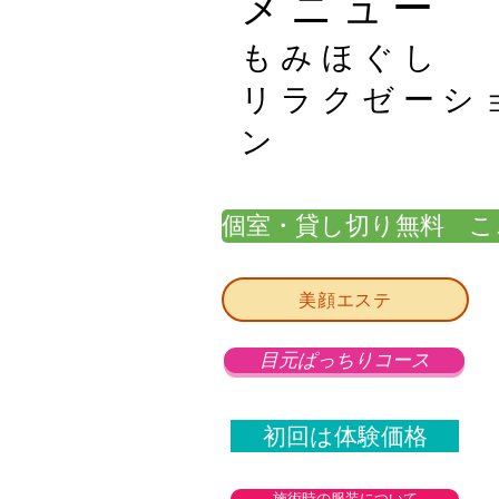
メニュー
もみほぐし
​リラクゼーシ
ン
個室・貸し切り無料 こ
美顔エステ
目元ぱっちりコース
初回は体験価格
施術時の服装について