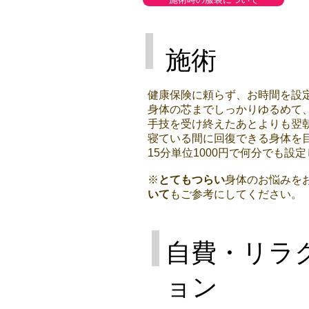
施術
健康保険に頼らず、お時間を設
身体の芯までしっかりゆるめて
手技を受け終えたあとよりも翌
寝ている間に回復できる身体を
15分単位1000円で何分でも設定
​※
とてもつらい
身体のお悩みを
いて
もご参考にしてください。
自費・リラ
ョン