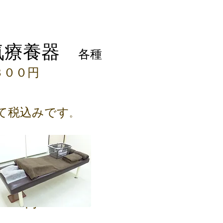
気療養器
各種
３００円
て税込みです
。
000円