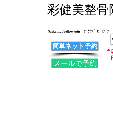
彩健美整骨
Saikembi Seikotsuin
ｻｲｹﾝﾋﾞ ｾｲｺﾂｲﾝ
簡単ネット予約
当
メールで予約