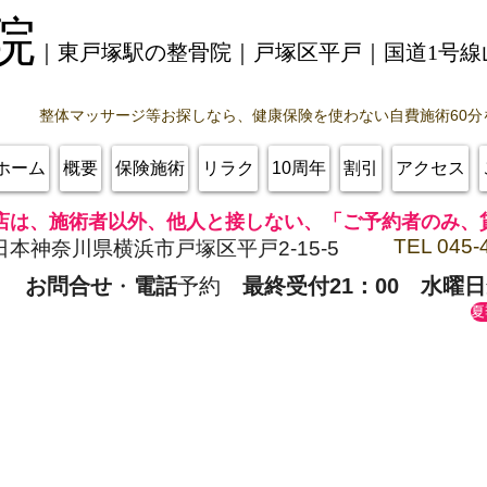
院
｜東戸塚駅の整骨院｜戸塚区平戸｜
国道1号
整体マッサージ等お探しなら、健康保険を使わない自費施術60分
ホーム
概要
保険施術
リラク
10周年
割引
アクセス
店は、施術者以外、他人と接しない、「ご予約者のみ、
TEL 045-
日本神奈川県横浜市戸塚区平戸2-15-5
お問合せ
・
電話
予約
最終受付21：00
水曜日
夏