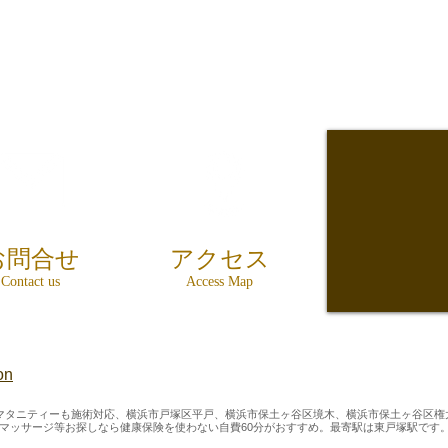
お問合せ
アクセス
Contact us
Access Map
on
マタニティーも施術対応、横浜市戸塚区平戸、横浜市保土ヶ谷区境木、横浜市保土ヶ谷区権
体マッサージ等お探しなら健康保険を使わない自費60分がおすすめ。最寄駅は東戸塚駅
です