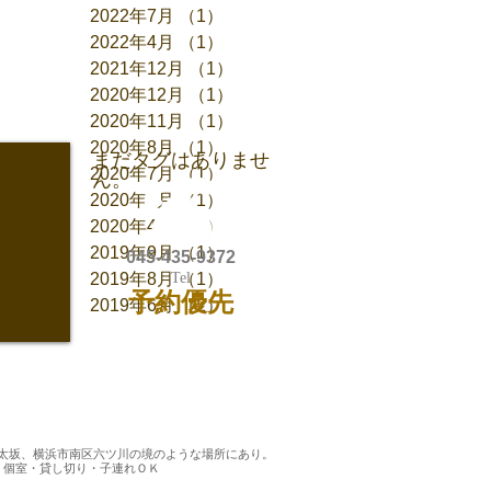
2022年7月
（1）
1件の記事
2022年4月
（1）
1件の記事
2021年12月
（1）
1件の記事
2020年12月
（1）
1件の記事
タグ
2020年11月
（1）
1件の記事
2020年8月
（1）
1件の記事
まだタグはありませ
2020年7月
（1）
1件の記事
ん。
2020年6月
（1）
1件の記事
2020年4月
（2）
2件の記事
2019年9月
（1）
1件の記事
045-435-9372
2019年8月
Tel
（1）
1件の記事
予約優先
2019年6月
（2）
2件の記事
太坂、横浜市南区六ツ川の境のような場所にあり。
。個室・貸し切り・子連れＯＫ