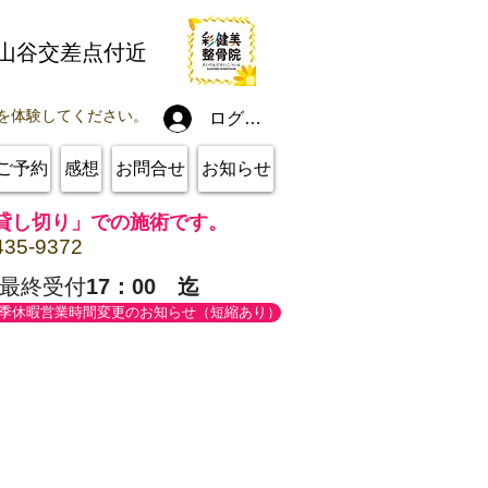
線山谷交差点付近
を体験してください。
ログイン
ご予約
感想
お問合せ
お知らせ
貸し切り」での施術です。
435-9372
最終受付
17：00 迄
季休暇営業時間変更のお知らせ（短縮あり）