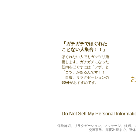
「ガチガチでほぐれた
ことない人集合！！」
ほぐれない人でもガッツリ施
術します。ガチガチになった
筋肉をほぐすには「ツボ」と
「コツ」があるんです！！
自費、リラクゼーションの
60分
がおすすめです。
Do Not Sell My Personal Informati
保険施術、リラクゼーション、マッサージ、妊婦、
交通事故、深夜24時まで、整